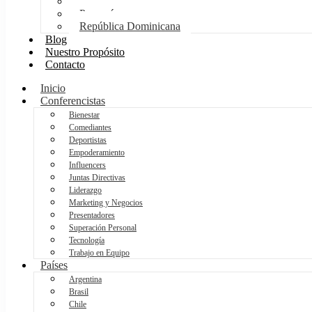
México
Panamá
República Dominicana
Blog
Nuestro Propósito
Contacto
Inicio
Conferencistas
Bienestar
Comediantes
Deportistas
Empoderamiento
Influencers
Juntas Directivas
Liderazgo
Marketing y Negocios
Presentadores
Superación Personal
Tecnología
Trabajo en Equipo
Países
Argentina
Brasil
Chile