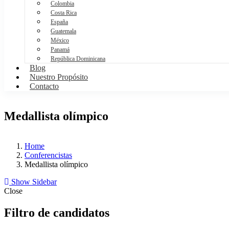
Colombia
Costa Rica
España
Guatemala
México
Panamá
República Dominicana
Blog
Nuestro Propósito
Contacto
Medallista olímpico
Home
Conferencistas
Medallista olímpico
Show Sidebar
Close
Filtro de candidatos