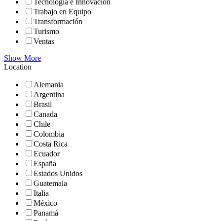
Tecnología e Innovación
Trabajo en Equipo
Transformación
Turismo
Ventas
Show More
Location
Alemania
Argentina
Brasil
Canada
Chile
Colombia
Costa Rica
Ecuador
España
Estados Unidos
Guatemala
Italia
México
Panamá