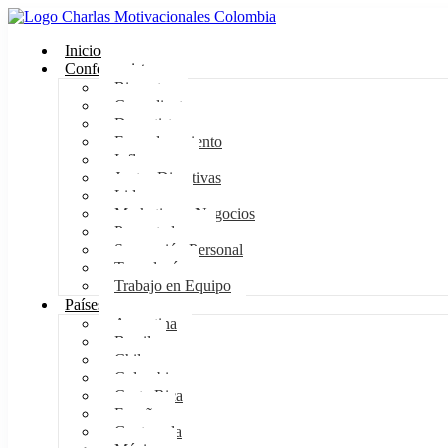
Inicio
Conferencistas
Bienestar
Comediantes
Deportistas
Empoderamiento
Influencers
Juntas Directivas
Liderazgo
Marketing y Negocios
Presentadores
Superación Personal
Tecnología
Trabajo en Equipo
Países
Argentina
Brasil
Chile
Colombia
Costa Rica
España
Guatemala