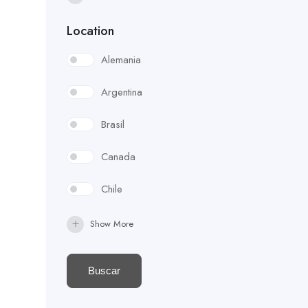
Deportistas
Location
Diversidad e Inclusión
Alemania
Duelo
Argentina
Economía
Brasil
Educación
Canada
Empoderamiento
Chile
Emprendiemiento
Colombia
Show More
Estrategia
Costa Rica
Buscar
Finanzas Personales
Ecuador