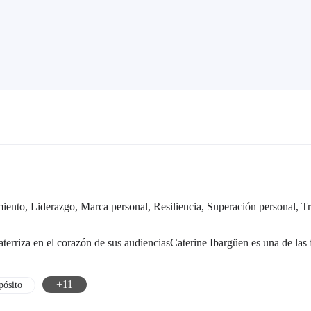
iento
,
Liderazgo
,
Marca personal
,
Resiliencia
,
Superación personal
,
T
 aterriza en el corazón de sus audiencias​ Caterine Ibargüen es una de l
+11
pósito