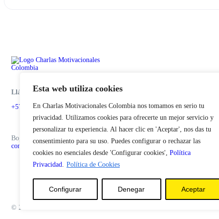
Esta web utiliza cookies
Llámenos o escríbanos
En Charlas Motivacionales Colombia nos tomamos en serio tu
+57 310 332 0785
privacidad. Utilizamos cookies para ofrecerte un mejor servicio y
personalizar tu experiencia. Al hacer clic en 'Aceptar', nos das tu
Bogotá – Colombia
consentimiento para su uso. Puedes configurar o rechazar las
contacto@charlasmotivacionales.com.co
cookies no esenciales desde 'Configurar cookies',
Política
Privacidad
.
Política de Cookies
Configurar
Denegar
Aceptar
© 2026 Charlas Motivacionales Colombia. Todos los derechos reservados. Pr