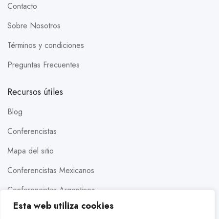
Contacto
Sobre Nosotros
Términos y condiciones
Preguntas Frecuentes
Recursos útiles
Blog
Conferencistas
Mapa del sitio
Conferencistas Mexicanos
Conferencistas Argentinos
Esta web utiliza cookies
Conferencistas Estados Unidos