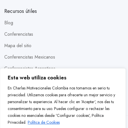
Recursos útiles
Blog
Conferencistas
Mapa del sitio
Conferencistas Mexicanos
Conferencistas Argentinos
Esta web utiliza cookies
Conferencistas Estados Unidos
En Charlas Motivacionales Colombia nos tomamos en serio tu
Conferencistas Brasileros
privacidad. Utilizamos cookies para ofrecerte un mejor servicio y
personalizar tu experiencia. Al hacer clic en 'Aceptar', nos das tu
Conferencistas Colombianos
consentimiento para su uso. Puedes configurar o rechazar las
cookies no esenciales desde 'Configurar cookies',
Política
Privacidad
.
Política de Cookies
© 2026 Charlas Motivacionales Colombia. Todos los