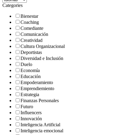
Categories
Bienestar
Coaching
Comediante
Comunicación
Creatividad
Cultura Organizacional
Deportistas
Diversidad e Inclusión
Duelo
Economía
Educación
Empoderamiento
Emprendiemiento
Estrategia
Finanzas Personales
Futuro
Influencers
Innovación
Inteligencia Artificial
Inteligencia emocional