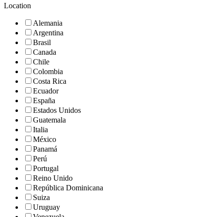
Location
Alemania
Argentina
Brasil
Canada
Chile
Colombia
Costa Rica
Ecuador
España
Estados Unidos
Guatemala
Italia
México
Panamá
Perú
Portugal
Reino Unido
República Dominicana
Suiza
Uruguay
Venezuela