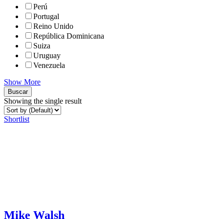
Perú
Portugal
Reino Unido
República Dominicana
Suiza
Uruguay
Venezuela
Show More
Buscar
Showing the single result
Shortlist
Mike Walsh