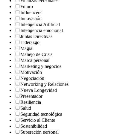
Finanzas Personales
Futuro
Influencers
Innovación
Inteligencia Artificial
Inteligencia emocional
Juntas Directivas
Liderazgo
Magia
Manejo de Crisis
Marca personal
Marketing y negocios
Motivación
Negociación
Networking y Relaciones
Nueva Longevidad
Presentador
Resiliencia
Salud
Seguridad tecnológica
Servicio al Cliente
Sostenibilidad
Superación personal