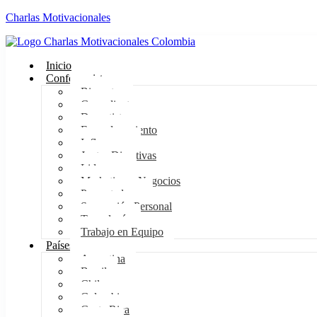
Charlas Motivacionales
Inicio
Conferencistas
Bienestar
Comediantes
Deportistas
Empoderamiento
Influencers
Juntas Directivas
Liderazgo
Marketing y Negocios
Presentadores
Superación Personal
Tecnología
Trabajo en Equipo
Países
Argentina
Brasil
Chile
Colombia
Costa Rica