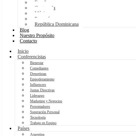
España
Guatemala
México
Panamá
República Dominicana
Blog
Nuestro Propósito
Contacto
Inicio
Conferencistas
Bienestar
Comediantes
Deportistas
Empoderamiento
Influencers
Juntas Directivas
Liderazgo
Marketing y Negocios
Presentadores
Superación Personal
Tecnología
Trabajo en Equipo
Países
Argentina