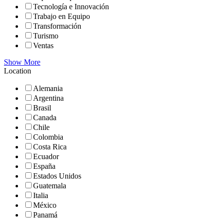
Tecnología e Innovación
Trabajo en Equipo
Transformación
Turismo
Ventas
Show More
Location
Alemania
Argentina
Brasil
Canada
Chile
Colombia
Costa Rica
Ecuador
España
Estados Unidos
Guatemala
Italia
México
Panamá