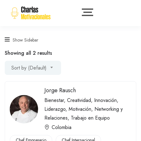
Show Sidebar
Showing all 2 results
Sort by (Default)
Jorge Rausch
Bienestar
,
Creatividad
,
Innovación
,
Liderazgo
,
Motivación
,
Networking y
Relaciones
,
Trabajo en Equipo
Colombia
Chef Empresario
Chef Internacional