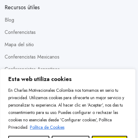
Recursos útiles
Blog
Conferencistas
Mapa del sitio
Conferencistas Mexicanos
Conferencistas Argentinos
Esta web utiliza cookies
Conferencistas Estados Unidos
En Charlas Motivacionales Colombia nos tomamos en serio tu
Conferencistas Brasileros
privacidad. Utilizamos cookies para ofrecerte un mejor servicio y
personalizar tu experiencia. Al hacer clic en 'Aceptar', nos das tu
Conferencistas Colombianos
consentimiento para su uso. Puedes configurar o rechazar las
cookies no esenciales desde 'Configurar cookies',
Política
Privacidad
.
Política de Cookies
© 2026 Charlas Motivacionales Colombia. Todos los