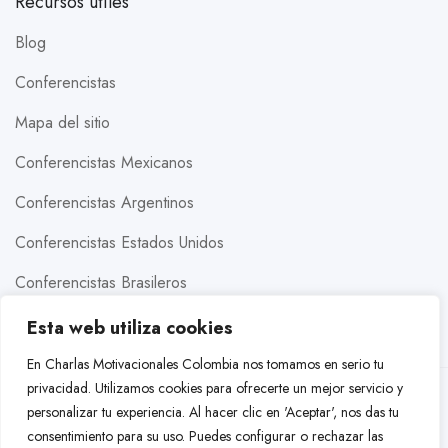
Recursos útiles
Blog
Conferencistas
Mapa del sitio
Conferencistas Mexicanos
Conferencistas Argentinos
Conferencistas Estados Unidos
Conferencistas Brasileros
Conferencistas Colombianos
Esta web utiliza cookies
En Charlas Motivacionales Colombia nos tomamos en serio tu
privacidad. Utilizamos cookies para ofrecerte un mejor servicio y
© 2026 Charlas Motivacionales Colombia. Todos los
personalizar tu experiencia. Al hacer clic en 'Aceptar', nos das tu
derechos reservados. Prohibida la copia de este sitio web.
consentimiento para su uso. Puedes configurar o rechazar las