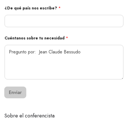
p
a
¿De qué país nos escribe?
*
í
s
d
e
Cuéntanos sobre tu necesidad
*
Enviar
Sobre el conferencista