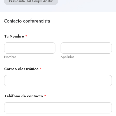
Presidente Del Grupo Aviatur
Contacto conferencista
Tu Nombre
*
Nombre
Apellidos
Correo electrónico
*
C
Teléfono de contacto
*
o
r
r
e
o