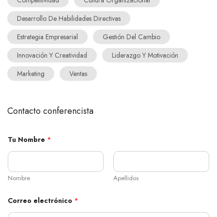
Competitividad
Cultura Organizacional
Desarrollo De Habilidades Directivas
Estrategia Empresarial
Gestión Del Cambio
Innovación Y Creatividad
Liderazgo Y Motivación
Marketing
Ventas
Contacto conferencista
s
Tu Nombre
*
o
b
r
e
t
Nombre
Apellidos
u
T
u
Correo electrónico
*