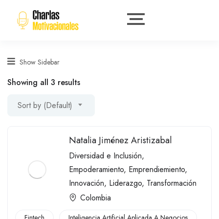
Show Sidebar
Showing all 3 results
Sort by (Default)
Natalia Jiménez Aristizabal
Diversidad e Inclusión
,
Empoderamiento
,
Emprendiemiento
,
Innovación
,
Liderazgo
,
Transformación
Colombia
Fintech
Inteligencia Artificial Aplicada A Negocios