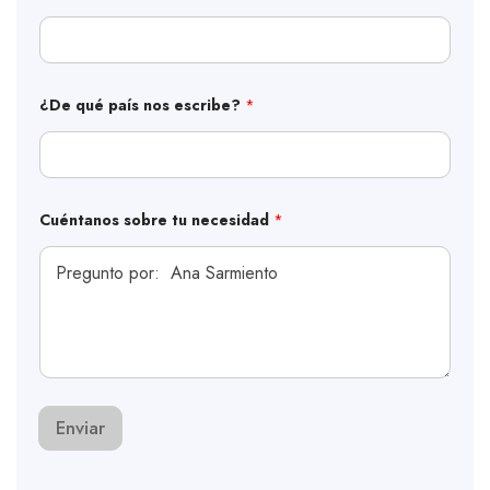
*
¿De qué país nos escribe?
*
*
¿
D
e
Cuéntanos sobre tu necesidad
*
Enviar