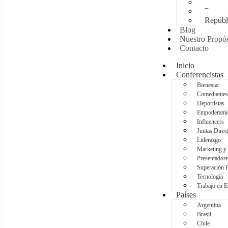
Méxic
Panam
Repúbl
Blog
Nuestro Propós
Contacto
Inicio
Conferencistas
Bienestar
Comediantes
Deportistas
Empoderami
Influencers
Juntas Direc
Liderazgo
Marketing y
Presentadore
Superación 
Tecnología
Trabajo en 
Países
Argentina
Brasil
Chile