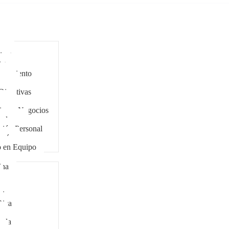
ar
antes
stas
eramiento
cers
Directivas
zgo
ing y Negocios
tadores
ción Personal
ogía
o en Equipo
ina
bia
Rica
ala