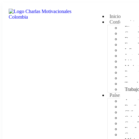
Inicio
Conferencistas
Bienest
Comedi
Deporti
Empod
Influen
Juntas 
Lidera
Market
Presen
Supera
Tecnol
Trabaj
Países
Argent
Brasil
Chile
Colom
Costa 
España
Guatem