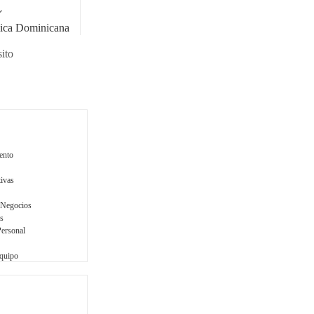
o
á
ica Dominicana
ito
ento
tivas
 Negocios
s
Personal
Equipo