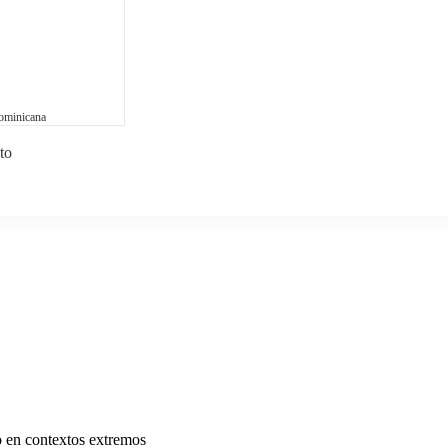
ominicana
to
go en contextos extremos