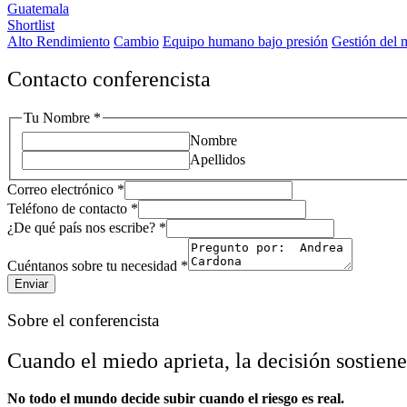
Guatemala
Shortlist
Alto Rendimiento
Cambio
Equipo humano bajo presión
Gestión del 
Contacto conferencista
Tu Nombre
*
Nombre
Apellidos
Correo electrónico
*
Teléfono de contacto
*
¿De qué país nos escribe?
*
necesidad
Tu
Cuéntanos sobre tu necesidad
*
contacto
Enviar
Sobre el conferencista
Cuando el miedo aprieta, la decisión sostiene
No todo el mundo decide subir cuando el riesgo es real.