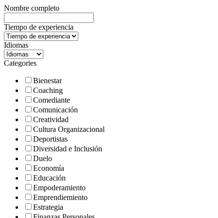
Nombre completo
Tiempo de experiencia
Idiomas
Categories
Bienestar
Coaching
Comediante
Comunicación
Creatividad
Cultura Organizacional
Deportistas
Diversidad e Inclusión
Duelo
Economía
Educación
Empoderamiento
Emprendiemiento
Estrategia
Finanzas Personales