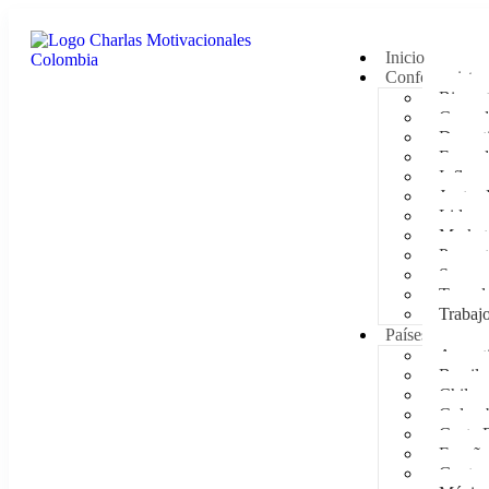
Inicio
Conferencistas
Bienest
Comedi
Deporti
Empod
Influen
Juntas 
Lidera
Market
Presen
Supera
Tecnol
Trabaj
Países
Argent
Brasil
Chile
Colom
Costa 
España
Guatem