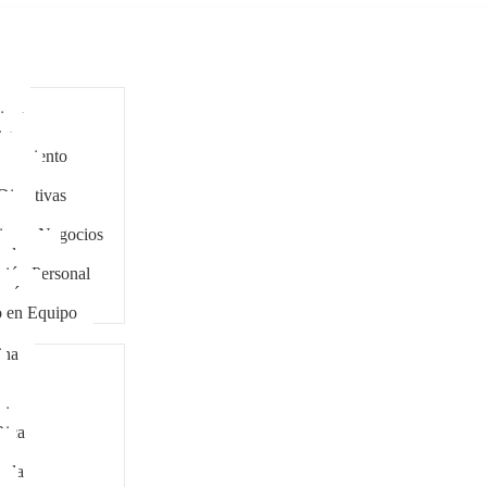
ar
antes
stas
eramiento
cers
Directivas
zgo
ing y Negocios
tadores
ción Personal
ogía
o en Equipo
ina
bia
Rica
ala