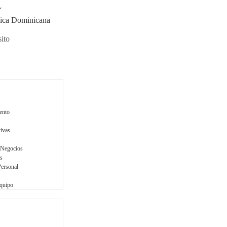
o
á
ica Dominicana
ito
ento
tivas
 Negocios
s
Personal
Equipo