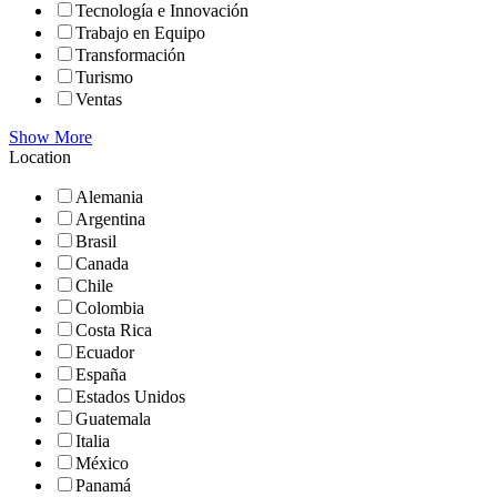
Tecnología e Innovación
Trabajo en Equipo
Transformación
Turismo
Ventas
Show More
Location
Alemania
Argentina
Brasil
Canada
Chile
Colombia
Costa Rica
Ecuador
España
Estados Unidos
Guatemala
Italia
México
Panamá