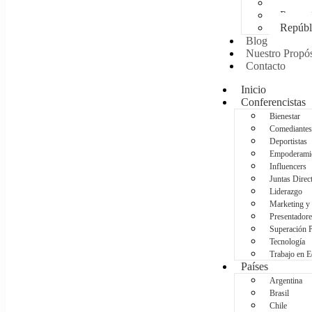
Méxic
Panam
Repúbl
Blog
Nuestro Propós
Contacto
Inicio
Conferencistas
Bienestar
Comediantes
Deportistas
Empoderami
Influencers
Juntas Direc
Liderazgo
Marketing y
Presentadore
Superación 
Tecnología
Trabajo en 
Países
Argentina
Brasil
Chile