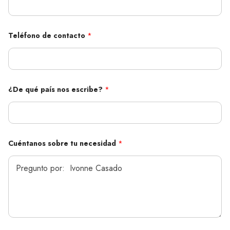
é
f
o
n
o
Teléfono de contacto
*
N
o
m
b
r
e
¿De qué país nos escribe?
*
e
s
c
r
i
b
Cuéntanos sobre tu necesidad
*
e
?