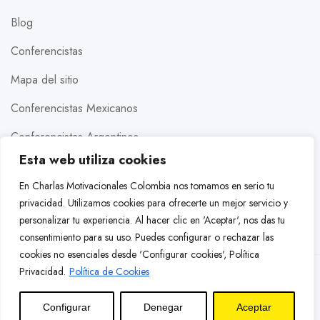
Blog
Conferencistas
Mapa del sitio
Conferencistas Mexicanos
Conferencistas Argentinos
Esta web utiliza cookies
Conferencistas Estados Unidos
En Charlas Motivacionales Colombia nos tomamos en serio tu
Conferencistas Brasileros
privacidad. Utilizamos cookies para ofrecerte un mejor servicio y
personalizar tu experiencia. Al hacer clic en 'Aceptar', nos das tu
Conferencistas Colombianos
consentimiento para su uso. Puedes configurar o rechazar las
cookies no esenciales desde 'Configurar cookies',
Política
Privacidad
.
Política de Cookies
© 2026 Charlas Motivacionales Colombia. Todos los
derechos reservados. Prohibida la copia de este sitio web.
Configurar
Denegar
Aceptar