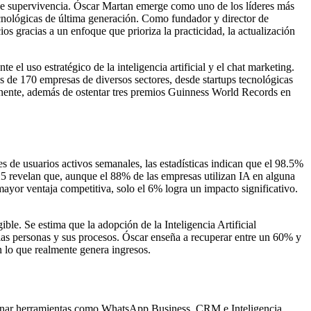
o de supervivencia. Óscar Martan emerge como uno de los líderes más
ecnológicas de última generación. Como fundador y director de
os gracias a un enfoque que prioriza la practicidad, la actualización
el uso estratégico de la inteligencia artificial y el chat marketing.
 de 170 empresas de diversos sectores, desde startups tecnológicas
tinente, además de ostentar tres premios Guinness World Records en
 de usuarios activos semanales, las estadísticas indican que el 98.5%
5 revelan que, aunque el 88% de las empresas utilizan IA en alguna
 mayor ventaja competitiva, solo el 6% logra un impacto significativo.
ble. Se estima que la adopción de la Inteligencia Artificial
as personas y sus procesos. Óscar enseña a recuperar entre un 60% y
n lo que realmente genera ingresos.
ombinar herramientas como WhatsApp Business, CRM e Inteligencia