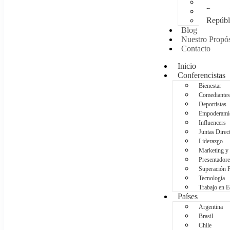
Méxic
Panam
Repúbl
Blog
Nuestro Propós
Contacto
Inicio
Conferencistas
Bienestar
Comediantes
Deportistas
Empoderami
Influencers
Juntas Direc
Liderazgo
Marketing y
Presentadore
Superación 
Tecnología
Trabajo en 
Países
Argentina
Brasil
Chile