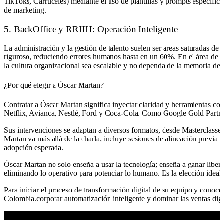
TikToks, Carruceles) mediante el uso de plantillas y prompts específi
de marketing.
5. BackOffice y RRHH: Operación Inteligente
La administración y la gestión de talento suelen ser áreas saturadas 
riguroso, reduciendo errores humanos hasta en un 60%. En el área de
la cultura organizacional sea escalable y no dependa de la memoria de
¿Por qué elegir a Óscar Martan?
Contratar a Óscar Martan significa inyectar claridad y herramientas co
Netflix, Avianca, Nestlé, Ford y Coca-Cola. Como Google Gold Partn
Sus intervenciones se adaptan a diversos formatos, desde Masterclas
Martan va más allá de la charla; incluye sesiones de alineación previa
adopción esperada.
Óscar Martan no solo enseña a usar la tecnología; enseña a ganar liber
eliminando lo operativo para potenciar lo humano. Es la elección idea
Para iniciar el proceso de transformación digital de su equipo y cono
Colombia.corporar automatización inteligente y dominar las ventas digit