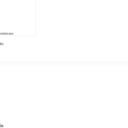
ominicana
to
ón