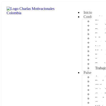
Inicio
Conferencistas
Bienest
Comedi
Deporti
Empod
Influen
Juntas 
Lidera
Market
Presen
Supera
Tecnol
Trabaj
Países
Argent
Brasil
Chile
Colom
Costa 
España
Guatem