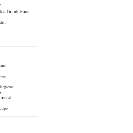
o
á
ica Dominicana
ito
ento
tivas
 Negocios
s
Personal
Equipo