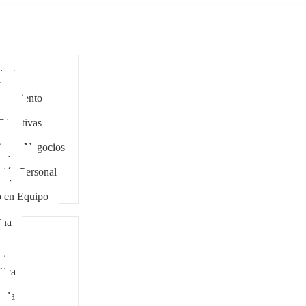
ar
antes
stas
eramiento
cers
Directivas
zgo
ing y Negocios
tadores
ción Personal
ogía
o en Equipo
ina
bia
Rica
ala