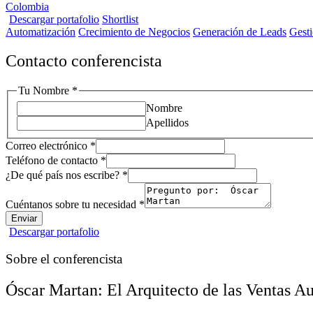
Colombia
Descargar portafolio
Shortlist
Automatización
Crecimiento de Negocios
Generación de Leads
Gest
Contacto conferencista
escribe?
Tu Nombre
*
¿De
Nombre
qué
Apellidos
Correo electrónico
*
Teléfono de contacto
*
¿De qué país nos escribe?
*
Cuéntanos sobre tu necesidad
*
Enviar
Descargar portafolio
Sobre el conferencista
Óscar Martan: El Arquitecto de las Ventas Au