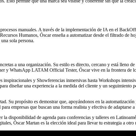
cos. Esto permite que una marca sea visible y coherente sin que la cre
de procesos manuales. A través de la implementación de IA en el BackOff
 Recursos Humanos, Óscar enseña a automatizar desde el filtrado de h
 una sola persona.
ncretas a una organización. Su estilo es directo, cercano y está lleno d
er y WhatsApp LATAM Official Tester, Óscar vive en la frontera de lo
ses inspiracionales y Showferencias inmersivas hasta Workshops intens
 para diseñar una experiencia a la medida del cliente y un seguimiento 
tad. Su propósito es demostrar que, apoyándonos en la automatización y 
l para empresas que buscan una forma realista y efectiva de adaptarse 
cer la disponibilidad de agenda para conferencias y talleres en Latinoa
ales, Óscar Martan es la elección ideal para llevar tu estrategia a otro 