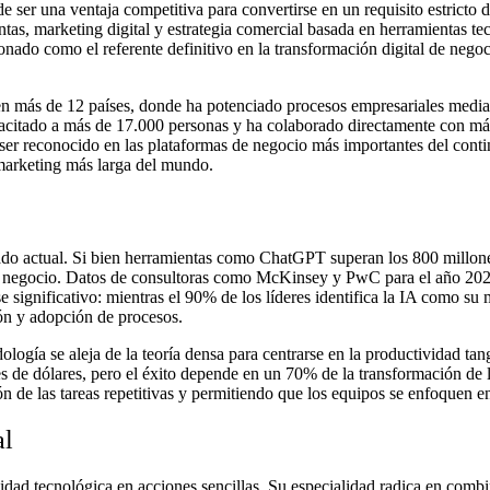
de ser una ventaja competitiva para convertirse en un requisito estrict
tas, marketing digital y estrategia comercial basada en herramientas t
onado como el referente definitivo en la transformación digital de negoci
n más de 12 países, donde ha potenciado procesos empresariales mediante 
acitado a más de 17.000 personas y ha colaborado directamente con más
o ser reconocido en las plataformas de negocio más importantes del con
marketing más larga del mundo.
ado actual. Si bien herramientas como ChatGPT superan los 800 millones
 de negocio. Datos de consultoras como McKinsey y PwC para el año 202
e significativo: mientras el 90% de los líderes identifica la IA como su
ión y adopción de procesos.
gía se aleja de la teoría densa para centrarse en la productividad tangi
 de dólares, pero el éxito depende en un 70% de la transformación de l
n de las tareas repetitivas y permitiendo que los equipos se enfoquen e
al
ejidad tecnológica en acciones sencillas. Su especialidad radica en c