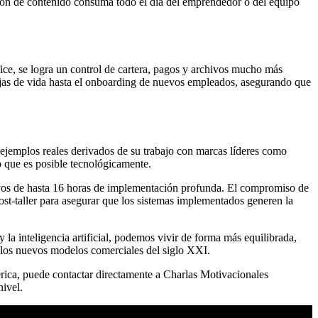
ación de contenido consuma todo el día del emprendedor o del equipo
ice, se logra un control de cartera, pagos y archivos mucho más
ojas de vida hasta el onboarding de nuevos empleados, asegurando que
e ejemplos reales derivados de su trabajo con marcas líderes como
 que es posible tecnológicamente.
ivos de hasta 16 horas de implementación profunda. El compromiso de
post-taller para asegurar que los sistemas implementados generen la
la inteligencia artificial, podemos vivir de forma más equilibrada,
a los nuevos modelos comerciales del siglo XXI.
mérica, puede contactar directamente a Charlas Motivacionales
nivel.