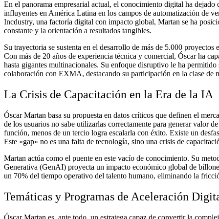
En el panorama empresarial actual, el conocimiento digital ha dejado 
influyentes en América Latina en los campos de automatización de ven
Incdustry, una factoría digital con impacto global, Martan se ha posici
constante y la orientación a resultados tangibles.
Su trayectoria se sustenta en el desarrollo de más de 5.000 proyectos e
Con más de 20 años de experiencia técnica y comercial, Óscar ha cap
hasta gigantes multinacionales. Su enfoque disruptivo le ha permitid
colaboración con EXMA, destacando su participación en la clase de 
La Crisis de Capacitación en la Era de la IA
Óscar Martan basa su propuesta en datos críticos que definen el merc
de los usuarios no sabe utilizarlas correctamente para generar valor
función, menos de un tercio logra escalarla con éxito. Existe un desfas
Este «gap» no es una falta de tecnología, sino una crisis de capacitac
Martan actúa como el puente en este vacío de conocimiento. Su metodolo
Generativa (GenAI) proyecta un impacto económico global de billones
un 70% del tiempo operativo del talento humano, eliminando la fricció
Temáticas y Programas de Aceleración Digit
Óscar Martan es, ante todo, un estratega capaz de convertir la compl