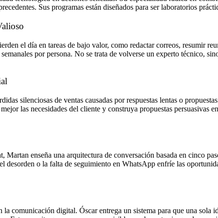
n precedentes. Sus programas están diseñados para ser laboratorios práct
Valioso
rden el día en tareas de bajo valor, como redactar correos, resumir reun
 semanales por persona. No se trata de volverse un experto técnico, sin
al
didas silenciosas de ventas causadas por respuestas lentas o propuesta
mejor las necesidades del cliente y construya propuestas persuasivas e
hat, Martan enseña una arquitectura de conversación basada en cinco p
e el desorden o la falta de seguimiento en WhatsApp enfríe las oportun
n la comunicación digital. Óscar entrega un sistema para que una sola id