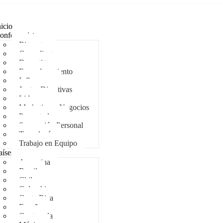
nicio
onferencistas
Bienestar
Comediantes
Deportistas
Empoderamiento
Influencers
Juntas Directivas
Liderazgo
Marketing y Negocios
Presentadores
Superación Personal
Tecnología
Trabajo en Equipo
aíses
Argentina
Brasil
Chile
Colombia
Costa Rica
España
Guatemala