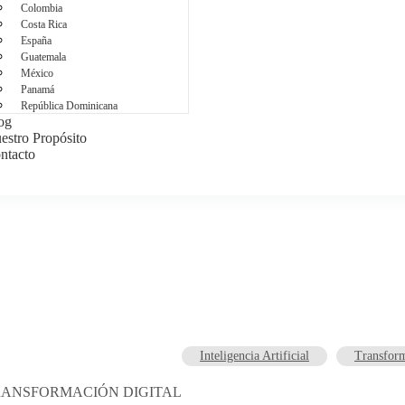
Colombia
Costa Rica
España
Guatemala
México
Panamá
República Dominicana
og
estro Propósito
ntacto
⁠Inteligencia Artificial
Transform
RANSFORMACIÓN DIGITAL