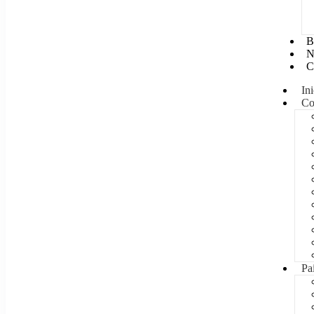
B
N
C
Ini
Co
Pa