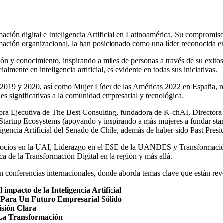
ación digital e Inteligencia Artificial en Latinoamérica. Su compromiso 
mación organizacional, la han posicionado como una líder reconocida en
ón y conocimiento, inspirando a miles de personas a través de su exi
lmente en inteligencia artificial, es evidente en todas sus iniciativas.
2019 y 2020, así como Mujer Líder de las Américas 2022 en España, re
es significativas a la comunidad empresarial y tecnológica.
tora Ejecutiva de The Best Consulting, fundadora de K-chAI, Director
rtup Ecosystems (apoyando y inspirando a más mujeres a fundar startu
encia Artificial del Senado de Chile, además de haber sido Past Presi
gocios en la UAI, Liderazgo en el ESE de la UANDES y Transformación
ca de la Transformación Digital en la región y más allá.
n conferencias internacionales, donde aborda temas clave que están re
mpacto de la Inteligencia Artificial
s Para Un Futuro Empresarial Sólido
isión Clara
e La Transformación