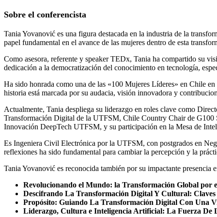
Sobre el conferencista
Tania Yovanović es una figura destacada en la industria de la transform
papel fundamental en el avance de las mujeres dentro de esta transfor
Como asesora, referente y speaker TEDx, Tania ha compartido su visi
dedicación a la democratización del conocimiento en tecnología, especia
Ha sido honrada como una de las «100 Mujeres Líderes» en Chile en 
historia está marcada por su audacia, visión innovadora y contribucion
Actualmente, Tania despliega su liderazgo en roles clave como Direc
Transformación Digital de la UTFSM, Chile Country Chair de G100 Sta
Innovación DeepTech UTFSM, y su participación en la Mesa de Intelig
Es Ingeniera Civil Electrónica por la UTFSM, con postgrados en Ne
reflexiones ha sido fundamental para cambiar la percepción y la prácti
Tania Yovanović es reconocida también por su impactante presencia e
Revolucionando el Mundo: la Transformación Global por el i
Descifrando La Transformación Digital Y Cultural: Clave
Propósito: Guiando La Transformación Digital Con Una V
Liderazgo, Cultura e Inteligencia Artificial: La Fuerza D