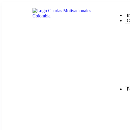
I
C
P