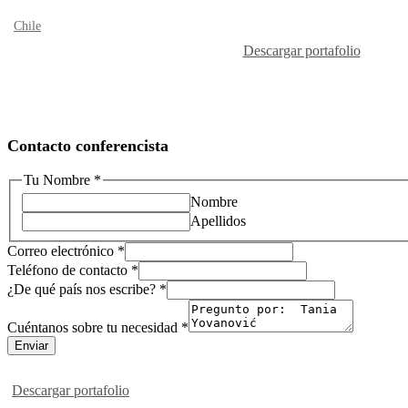
Chile
Descargar portafolio
Contacto conferencista
Tu Nombre
*
Nombre
Apellidos
Correo electrónico
*
Teléfono de contacto
*
¿De qué país nos escribe?
*
¿De
Cuéntanos
Cuéntanos sobre tu necesidad
*
necesidad
Enviar
Descargar portafolio