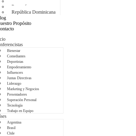
México
Panamá
República Dominicana
log
uestro Propósito
ontacto
cio
nferencistas
Bienestar
Comediantes
Deportistas
Empoderamiento
Influencers
Juntas Directivas
Liderazgo
Marketing y Negocios
Presentadores
Superación Personal
Tecnología
Trabajo en Equipo
íses
Argentina
Brasil
Chile