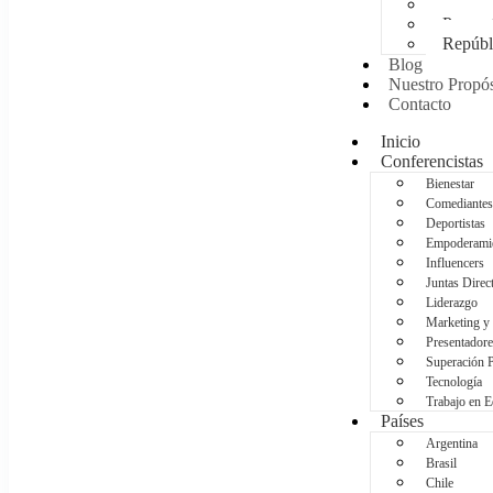
Méxic
Panam
Repúbl
Blog
Nuestro Propós
Contacto
Inicio
Conferencistas
Bienestar
Comediantes
Deportistas
Empoderami
Influencers
Juntas Direc
Liderazgo
Marketing y
Presentadore
Superación 
Tecnología
Trabajo en 
Países
Argentina
Brasil
Chile