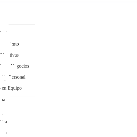
ar
antes
stas
eramiento
cers
Directivas
zgo
ing y Negocios
tadores
ción Personal
ogía
o en Equipo
ina
bia
Rica
ala