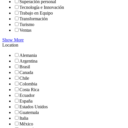
Superación personal
Tecnología e Innovación
Trabajo en Equipo
Transformación
Turismo
Ventas
Show More
Location
Alemania
Argentina
Brasil
Canada
Chile
Colombia
Costa Rica
Ecuador
España
Estados Unidos
Guatemala
Italia
México