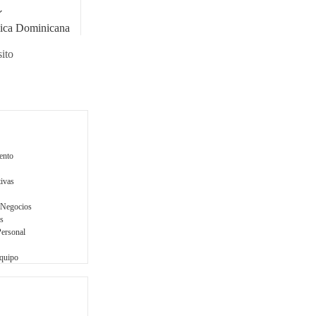
o
á
ica Dominicana
ito
ento
tivas
 Negocios
s
Personal
Equipo