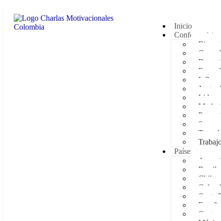
Inicio
Conferencistas
Bienest
Comedi
Deporti
Empod
Influen
Juntas 
Lidera
Market
Presen
Supera
Tecnol
Trabaj
Países
Argent
Brasil
Chile
Colom
Costa 
España
Guatem