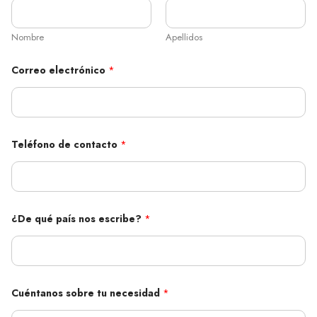
n
t
a
Nombre
Apellidos
c
t
o
Correo electrónico
*
t
u
Teléfono de contacto
*
¿De qué país nos escribe?
*
Cuéntanos sobre tu necesidad
*