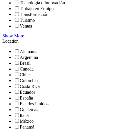
Tecnología e Innovación
Trabajo en Equipo
Transformación
Turismo
Ventas
Show More
Location
Alemania
Argentina
Brasil
Canada
Chile
Colombia
Costa Rica
Ecuador
España
Estados Unidos
Guatemala
Italia
México
Panamá