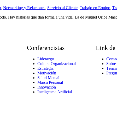
n
,
Networking y Relaciones
,
Servicio al Cliente
,
Trabajo en Equipo
,
Tr
o todo. Hay historias que dan forma a una vida. La de Miguel Uribe Ma
Conferencistas
Link de 
Liderazgo
Conta
Cultura Organizacional
Sobre
Estrategia
Térmi
Motivación
Pregun
Salud Mental
Marca Personal
Innovación
Inteligencia Artificial