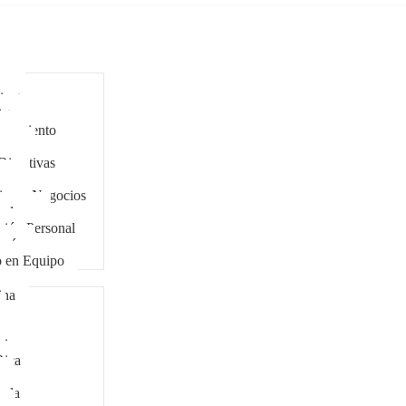
ar
antes
stas
eramiento
cers
Directivas
zgo
ing y Negocios
tadores
ción Personal
ogía
o en Equipo
ina
bia
Rica
ala