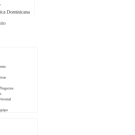
o
á
ica Dominicana
ito
ento
tivas
 Negocios
s
Personal
Equipo