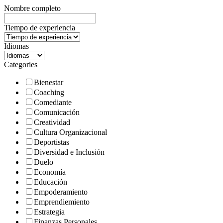
Nombre completo
Tiempo de experiencia
Idiomas
Categories
Bienestar
Coaching
Comediante
Comunicación
Creatividad
Cultura Organizacional
Deportistas
Diversidad e Inclusión
Duelo
Economía
Educación
Empoderamiento
Emprendiemiento
Estrategia
Finanzas Personales