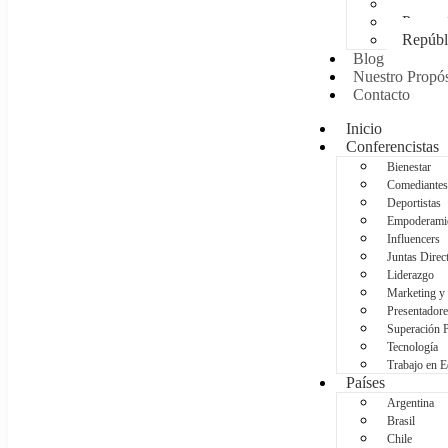
Méxic
Panam
Repúbl
Blog
Nuestro Propós
Contacto
Inicio
Conferencistas
Bienestar
Comediantes
Deportistas
Empoderami
Influencers
Juntas Direc
Liderazgo
Marketing y
Presentadore
Superación 
Tecnología
Trabajo en 
Países
Argentina
Brasil
Chile