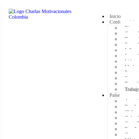
Inicio
Conferencistas
Bienest
Comedi
Deporti
Empod
Influen
Juntas 
Lidera
Market
Presen
Supera
Tecnol
Trabaj
Países
Argent
Brasil
Chile
Colom
Costa 
España
Guatem