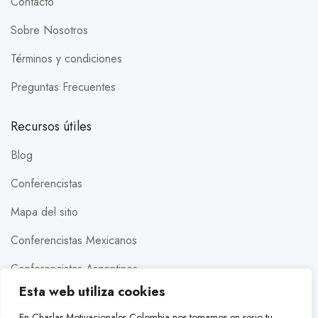
Contacto
Sobre Nosotros
Términos y condiciones
Preguntas Frecuentes
Recursos útiles
Blog
Conferencistas
Mapa del sitio
Conferencistas Mexicanos
Conferencistas Argentinos
Esta web utiliza cookies
Conferencistas Estados Unidos
En Charlas Motivacionales Colombia nos tomamos en serio tu