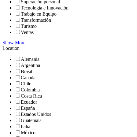
Superación personal
Tecnología e Innovación
Trabajo en Equipo
Transformación
Turismo
Ventas
Show More
Location
Alemania
Argentina
Brasil
Canada
Chile
Colombia
Costa Rica
Ecuador
España
Estados Unidos
Guatemala
Italia
México