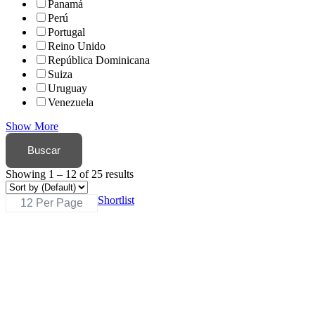
Panamá
Perú
Portugal
Reino Unido
República Dominicana
Suiza
Uruguay
Venezuela
Show More
Buscar
Showing
1
–
12
of 25 results
Shortlist