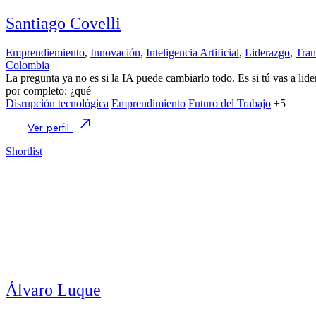
Santiago Covelli
Emprendiemiento
,
Innovación
,
Inteligencia Artificial
,
Liderazgo
,
Tran
Colombia
La pregunta ya no es si la IA puede cambiarlo todo. Es si tú vas a lid
por completo: ¿qué
Disrupción tecnológica
Emprendimiento
Futuro del Trabajo
+5
Ver perfil
Shortlist
Álvaro Luque