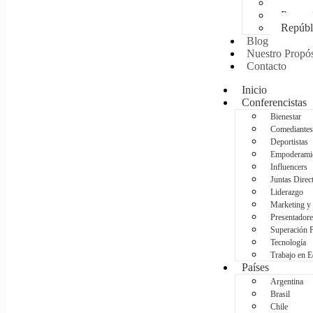
Méxic
Panam
Repúbl
Blog
Nuestro Propós
Contacto
Inicio
Conferencistas
Bienestar
Comediantes
Deportistas
Empoderami
Influencers
Juntas Direc
Liderazgo
Marketing y
Presentadore
Superación 
Tecnología
Trabajo en 
Países
Argentina
Brasil
Chile