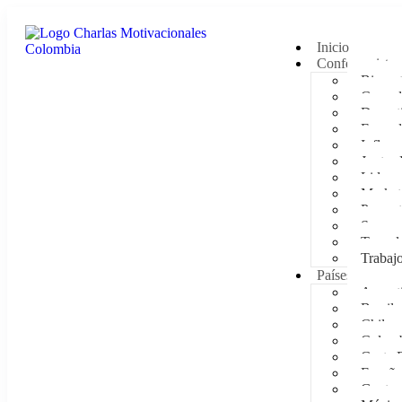
Inicio
Conferencistas
Bienest
Comedi
Deporti
Empod
Influen
Juntas 
Lidera
Market
Presen
Supera
Tecnol
Trabaj
Países
Argent
Brasil
Chile
Colom
Costa 
España
Guatem