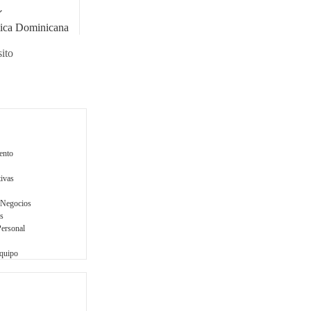
o
á
ica Dominicana
ito
ento
tivas
 Negocios
s
Personal
Equipo