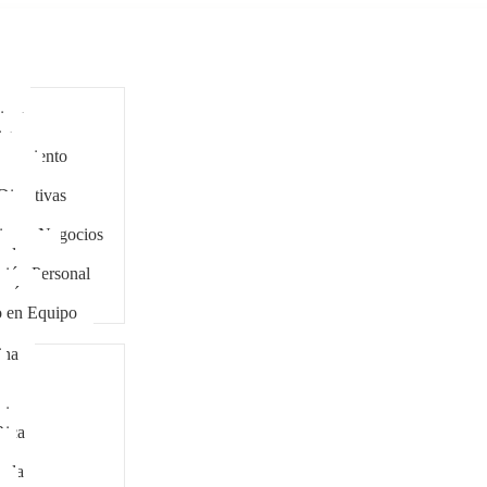
ar
antes
stas
eramiento
cers
Directivas
zgo
ing y Negocios
tadores
ción Personal
ogía
o en Equipo
ina
bia
Rica
ala