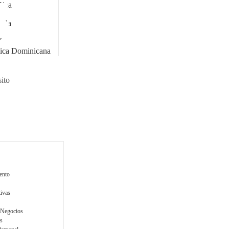
Rica
ala
o
á
ica Dominicana
ito
ento
tivas
 Negocios
s