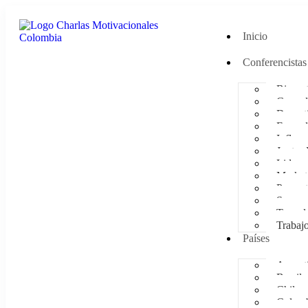
Inicio
Conferencistas
Bienest
Comedi
Deporti
Empod
Influen
Juntas 
Lidera
Market
Presen
Supera
Tecnol
Trabaj
Países
Argent
Brasil
Chile
Colom