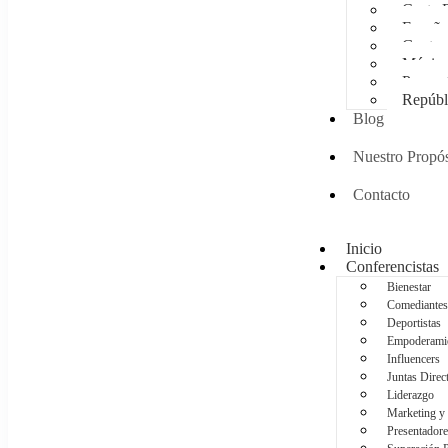
Costa 
España
Guatem
Méxic
Panam
Repúbl
Blog
Nuestro Propós
Contacto
Inicio
Conferencistas
Bienestar
Comediantes
Deportistas
Empoderami
Influencers
Juntas Direc
Liderazgo
Marketing y
Presentadore