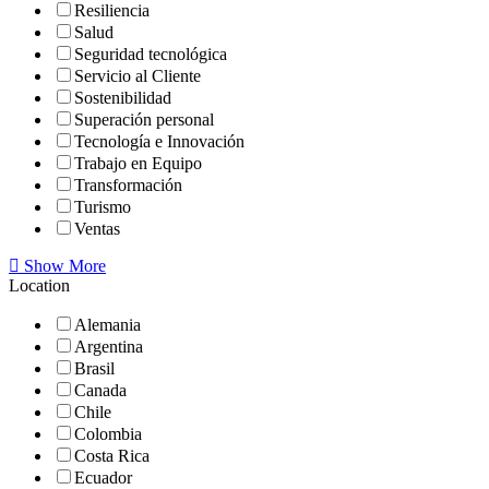
Resiliencia
Salud
Seguridad tecnológica
Servicio al Cliente
Sostenibilidad
Superación personal
Tecnología e Innovación
Trabajo en Equipo
Transformación
Turismo
Ventas
Show More
Location
Alemania
Argentina
Brasil
Canada
Chile
Colombia
Costa Rica
Ecuador