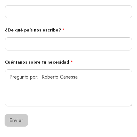
n
¿De qué país nos escribe?
*
o
s
t
u
T
e
l
Cuéntanos sobre tu necesidad
*
é
f
o
n
o
Enviar